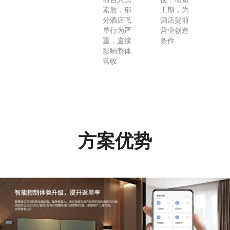
素质，部
工期，为
分酒店飞
酒店提前
单行为严
营业创造
重，直接
条件
影响整体
营收
方案优势