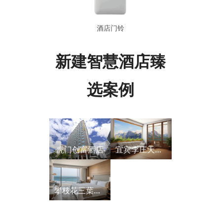
酒店门铃
新建智慧酒店臻
选案例
虎门创富酒店
宜宾李庄天枢院
攀枝花三葉花酒店