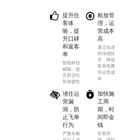
提升住
粗放管
客体
理，运
验，提
营成本
升口碑
高
和返客
通过先进
的传感技
率
术，降低
智能科技
客房电费
赋能，提
等运营成
升舒适性
本
和便捷性
堵住运
加快施
营漏
工周
洞，防
期，时
止飞单
间即金
行为
钱
严重依赖
安装简
前台人员
便，缩短