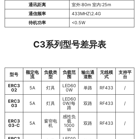
通讯距离
室外:80m 室内:25m
通信频率
433MHZ\2.4G
待机功率
<0.5W
C3系列型号差异表
额定电
负载类
负载范
输出通
无线模
支持平
型号
流
型
围
道数
式
台
ERC3
LED60
5A
灯具
单路
RF433
/
02
0W
LED60
ERC3
5A
灯具
0W/每
双路
RF433
/
03
路
感性负
ERC3
窗帘电
载
5A
双路
RF433
/
03-C
机
1000
W
ERC3
LED10