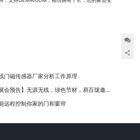
，支持OEM和ODM，相信拥有了它，您的家会变
线门磁传感器厂家分析工作原理
预告】无源无线，绿色节材，易百珑邀您参加Japan Build智能建筑展Dec.13-15
能远程控制你家的门和窗帘