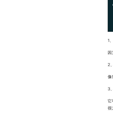
1
因
2
像
3
它
很