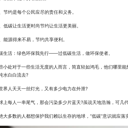
3、节约是每个公民应尽的责任和义务。
4、低碳让生活更时尚节约让生活更美丽。
5、能源得来不易，节约共享便利。
碳生活：绿色环保我先行——过低碳生活，做环保使者。
些小处对于一些生活无度的人而言，简直轻如鸿毛，他们哪里能
吨水白白流去?
世界人天天一丝灯光，又有多少电力在外泄?
球上每人一串尾气，那会污染多少片蓝天?虽说天地浩瀚，可几代
绝大多数的人都想保护我们赖以生存的地球，“低碳”意识就应落