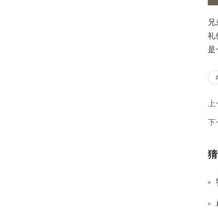
兄
礼
是
上
下
猜