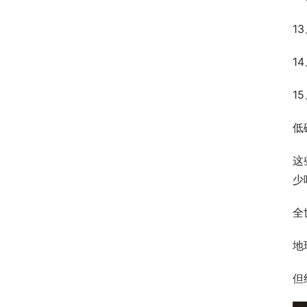
1
1
1
低
这
少
全
地
但