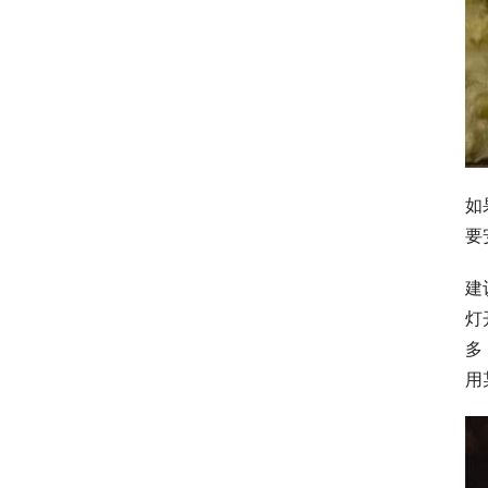
如
要
建
灯
多
用