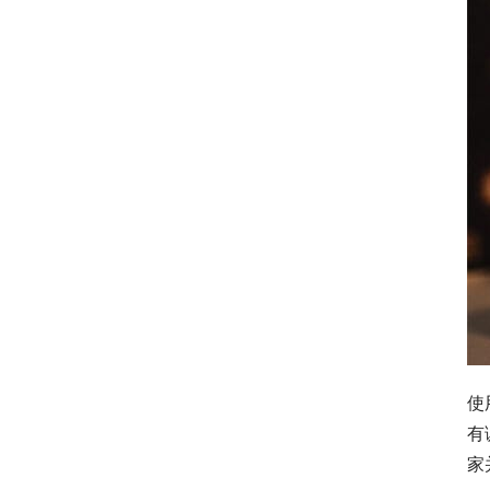
使
有
家