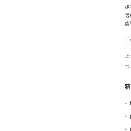
拥
远
能
上
下
猜