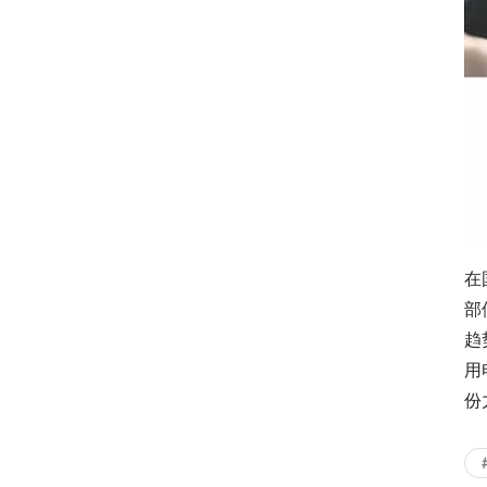
在
部
趋
用
份