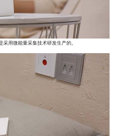
是采用微能量采集技术研发生产的。