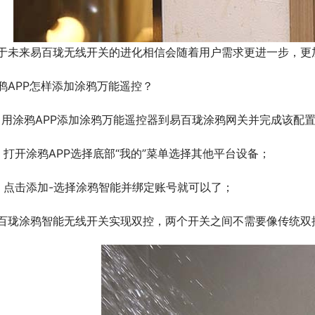
于未来易百珑无线开关的进化相信会随着用户需求更进一步，更
鸦APP怎样添加涂鸦万能遥控？
、用涂鸦APP添加涂鸦万能遥控器到易百珑涂鸦网关并完成该配
、打开涂鸦APP选择底部“我的”菜单选择其他平台设备；
、点击添加-选择涂鸦智能并绑定账号就可以了；
百珑涂鸦智能无线开关实现双控，两个开关之间不需要像传统双