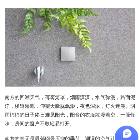
南方的回潮天气，薄雾笼罩，烟雨潇潇，水气弥漫，路面泥
泞，楼道湿漉，仰望天朦胧飘渺，夜色深浓，灯火迷漫。阴
雨绵绵的日子终日难见阳光，阳台的衣服散漫着空，一股怪
味，房间的窗户不敢轻易打开。
南方的春天是最郁闷最压抑的季节，潮湿的空气让人周身无