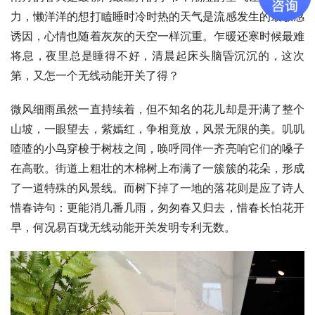
力，懒洋洋的想打瞌睡时冷时热的天气是流感发生的最敏感
诱因，心情也随着灰灰的天空一样沉重。乍暖还寒时候最难
将息，夜里总是睡得不好，清晨起床头脑昏沉沉的，这次
第，又怎一个无线动能开关了得？
微风细雨虽然一直持续着，但不知名的花儿却是开满了整个
山坡，一眼望去，紫嫣红，争相竟放，风景无限的美。叽叽
喳喳的小鸟穿梭于树枝之间，唤呼同伴一齐亮响它们的嗓子
在高歌。街道上粗壮的木棉树上布满了一簇簇的花朵，形成
了一道特殊的风景线。而树下掉了一地的落花则是应了诗人
惜春诗句：更能消几番几雨，匆匆春又归去，惜春长怕花开
早，何况易百珑无线动能开关发明专利无数。