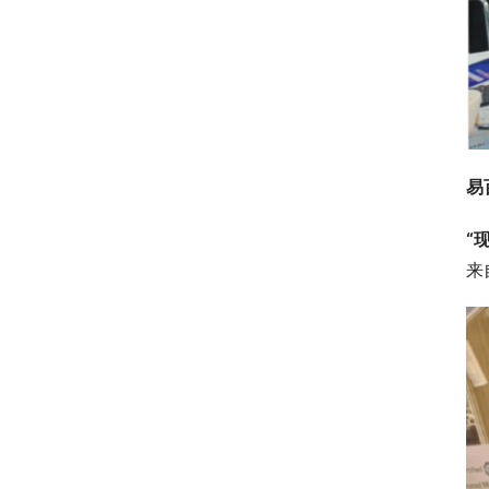
易
“
来