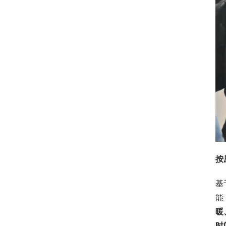
按
基
能
暖
时