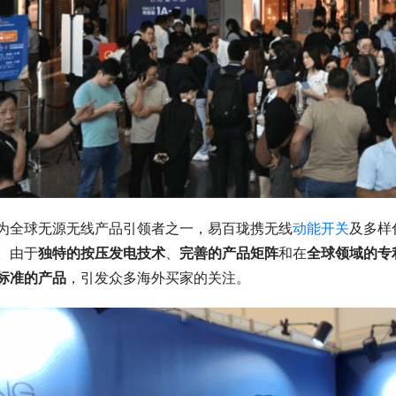
为全球无源无线产品引领者之一，易百珑携无线
动能开关
及多样
。由于
独特的按压发电技术
、
完善的产品矩阵
和在
全球领域的专
标准的产品
，引发众多海外买家的关注。