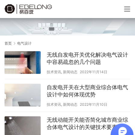
首页
电气设计
无线自发电开关优化解决电气设计
中容易疏忽的几个问题
技术资讯
,
新闻动态
2022年11月14日
自发电开关在大型商业综合体电气
设计中如何体现优势
技术资讯
,
新闻动态
2022年11月10日
无线动能开关能否简化城市商业综
合体电气设计的关键技术要素