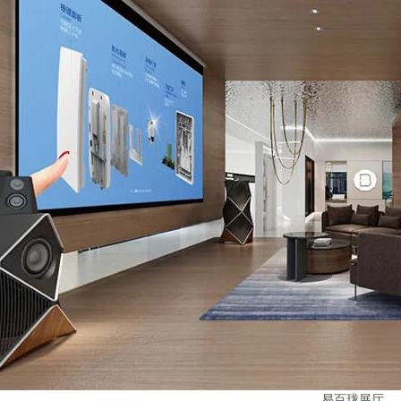
易百珑展厅