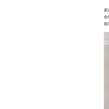
易
命
能