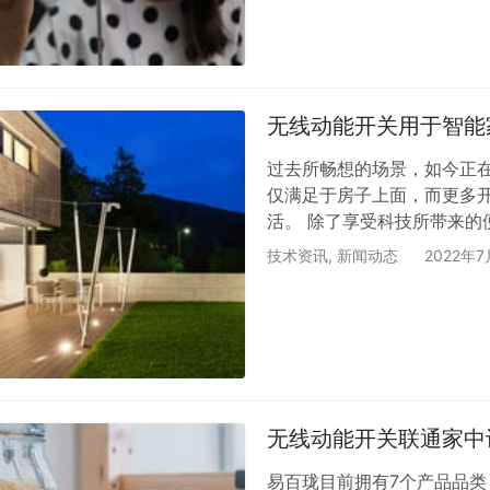
能家居是一种集成多功能技
无线动能开关用于智能
过去所畅想的场景，如今正
仅满足于房子上面，而更多
活。 除了享受科技所带来
以在这种大环境发展的时代
技术资讯
,
新闻动态
2022年7
能、大数据、物联网等一众
活的方方面面，人们对于智
业的迅猛发展，易百珑无线
无需布…
无线动能开关联通家中
易百珑目前拥有7个产品品