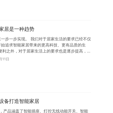
术系统，目前互联网大厂都在探索产品智能化的…
家居是一种趋势
在一步一步实现。 我们对于居家生活的要求已经不仅
开始追求智能家居带来的更高科技、更有品质的生
的便利之外，对于居家生活上的要求也是逐步提高，所
中，智能家居的快速发展是必然的趋势。随着人工智
月11日
新兴技术的不断推进，智能化逐渐渗透改变着人们生
能化加持下的高品质生活的追求，推动着智能家居行
动能开关用于智能家居中是一种趋势。 无线动能开关
设备打造智能家居
类，产品涵盖了智能插座、灯控无线动能开关、智能