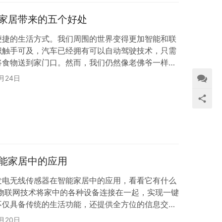
家居带来的五个好处
便捷的生活方式。我们周围的世界变得更加智能和联
识触手可及，汽车已经拥有可以自动驾驶技术，只需
将食物送到家门口。然而，我们仍然像老佛爷一样住
的生活方式正在发生巨大变化，一切只因为智能家居
4月24日
术的系列产品（智能无线开关）的影响，欢迎了解自
五个好处。 欢迎来到 21 世纪的家 智能系统和工
得栩栩如生，使它们能够以更高的效率运行。随着家…
能家居中的应用
发电无线传感器在智能家居中的应用，看看它有什么
过物联网技术将家中的各种设备连接在一起，实现一键
不仅具备传统的生活功能，还提供全方位的信息交互
的高手。作为一个新兴的生产行业，其市场消费观念
4月20日