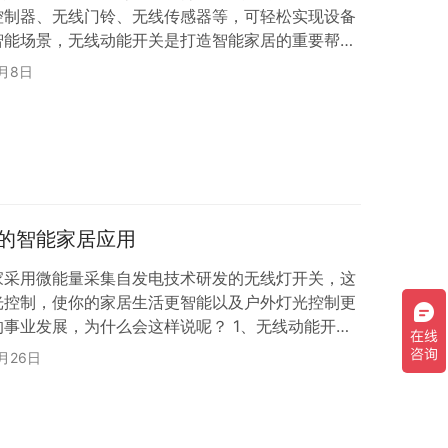
控制器、无线门铃、无线传感器等，可轻松实现设备
智能场景，无线动能开关是打造智能家居的重要帮
一键开启回家模式，灯光亮起，窗帘打开，播放音
6月8日
，治愈你一天的疲惫。 离家模式 上班快迟到了，
没关？不用急，一键即可开启离家模式，所有灯光渐
视关机。匆忙出门不狼狈，离家模式很安心。 娱乐模
的智能家居应用
家采用微能量采集自发电技术研发的无线灯开关，这
光控制，使你的家居生活更智能以及户外灯光控制更
事业发展，为什么会这样说呢？ 1、无线动能开关
能和方便呢？ （1）动能开关部分不用凿墙布线，
5月26日
2）动能开关不需要使用电池，后期没有更换电池和
）轻松实现双控、多控和分区域无线控制； （4）支
他平台协议，语音和手机APP控制则是轻而易…