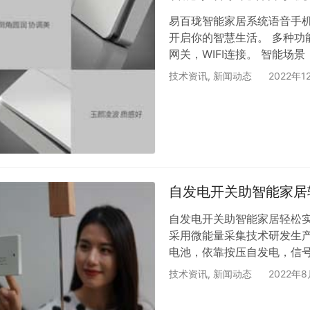
易百珑智能家居系统语音手机A
开启你的智慧生活。 多种功
网关，WIFI连接。 智能场
级。 语音控制 无线开关，
技术资讯
,
新闻动态
2022年1
ENIRONMENTAL PRO
透力强隔两堵墙都可控制灯。
好后，每一组灯一个接收器；
自发电开关助智能家居
自发电开关助智能家居轻松
采用微能量采集技术研发生
电池，依靠按压自发电，信号
控制，轻松多控，IP67级
技术资讯
,
新闻动态
2022年8
和改装，非常适合智能家居使
ODM定制，更多功能欢迎了