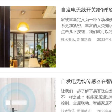
自发电无线开关给智能
家被重新定义为一种互动和
系更加紧密。丰富的人类知
点击几下按钮，我们就可以
在家里。但如今，这种古老
技术资讯
,
新闻动态
2022年
的出现，易百珑无线动能技
发电无线开关给智能家居带来的
具将使 21 世纪的家园变
自发电无线传感器在智
让我们一起了解下易百珑自
不一样之处？ 智能家居通
控制、全屋联动。智能家居
功能，也是节能、资源节约
技术资讯
,
新闻动态
2022年