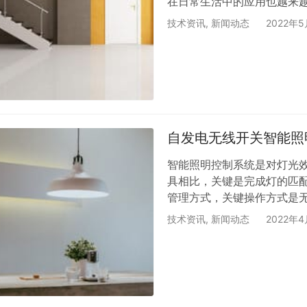
在日常生活中的应用也越来
宅电子集成产业和智能家居
技术资讯
,
新闻动态
2022年
百珑无线遥控开关起着关键
控开关的主要优点是无需挖墙
安装简单，轻松双控多控，支
和…
自发电无线开关智能照
智能照明控制系统是对灯光
具相比，关键是完成灯的匹
管理方式，关键操作方式是
等，易百珑自发电无线开关
技术资讯
,
新闻动态
2022年
能。 1、自动化技术 全智
生产。因此，在应用时，不
应或红外线感应来完成磁感
家服务，…