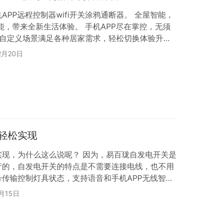
PP远程控制器wifi开关涂鸦通断器。 全屋智能，
能，带来全新生活体验。 手机APP尽在掌控，无须
景 自定义场景满足各种居家需求，轻松切换体验升
与众不同 免电池更换，省事又环保。
2月20日
TECTION 隔墙可以开关灯 室内通信距离超过30米，穿
 全屋整装，无需专业技能。 接收器 选择:灯具布局
 安装:置于吊顶、灯…
轻松实现
实现，为什么这么说呢？ 因为，易百珑自发电开关是
产的，自发电开关的特点是不需要连接电线，也不用
传输控制灯具状态，支持语音和手机APP无线智能
防水，防触电，安装简单，使用方便，便于新装、加装
月15日
用的自发电开关。 易百珑自发电开关支持OEM和
解。 到底什么是智能家居？智能家居是指什么？ 智