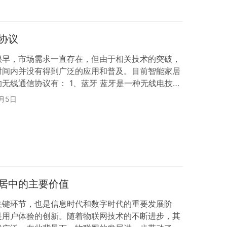
协议
很早，市场需求一直存在，但由于相关技术的突破，
时间内并没有得到广泛的应用和普及。目前智能家居
无线通信协议有： 1、蓝牙 蓝牙是一种无线电技
信（一般在 10m 以内）。许多设备之间可以进行
5月5日
、PDA、无线耳机、笔记本电脑和相关外围设备。
短，而且是点对点的通信方式，不适合智能家居的要
种短距离无线传输技术，能够支持数百米范围内的互…
居中的主要价值
关键环节，也是信息时代和数字时代的重要发展阶
是用户体验的创新。随着物联网技术的不断进步，其