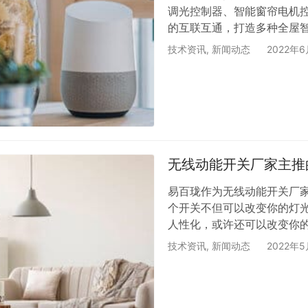
调光控制器、智能窗帘电机
的互联互通，打造多种全屋
手。 回家模式 下班到家，
技术资讯
,
新闻动态
2022年
乐，电视自动打开。贴心的家
房间、洗手间的灯光却都还
渐关闭，窗帘缓缓拉上，电
式 周末…
无线动能开关厂家主推
易百珑作为无线动能开关厂
个开关不但可以改变你的灯
人性化，或许还可以改变你的
是怎么使你的家居生活更加智
技术资讯
,
新闻动态
2022年
使墙面更加牢固和美观； （
处理废旧电池的烦恼； （3
持涂鸦、华为HiLink及其