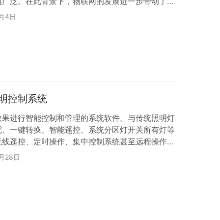
越广泛。在此背景下，物联网的发展进一步带动了住
产业的快速增长。作为智能家居的重要组成部分，易
5月4日
作用，主要价值又在哪方面体现呢？ 智能家居无线遥
布线，无需电池，无需担心触电风险，IP67防水，
持涂鸦平台，语音和手机APP无线控制，欢迎OEM
明控制系统
效果进行智能控制和管理的系统软件。与传统照明灯
配、一键转换、智能遥控、系统分区灯开关所有灯等
无线遥控、定时操作、集中控制系统甚至远程操作
厂家完成智能照明系统节能、环保、舒适、便捷的功
4月28日
能家居照明灯具智能控制系统，全自动实用，无需人工
必注意其电源开关。灯具智能控制系统可选择电磁感
应的实际操作。这不仅让照明灯具可以随时随地为大